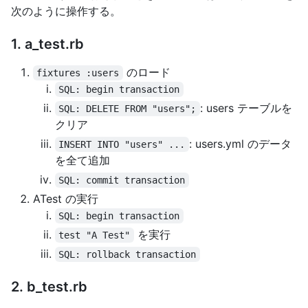
次のように操作する。
1. a_test.rb
のロード
fixtures :users
SQL: begin transaction
: users テーブルを
SQL: DELETE FROM "users";
クリア
: users.yml のデータ
INSERT INTO "users" ...
を全て追加
SQL: commit transaction
ATest の実行
SQL: begin transaction
を実行
test "A Test"
SQL: rollback transaction
2. b_test.rb