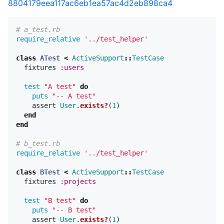
8804179eea117ac6eb1ea57ac4d2eb898ca4
# a_test.rb
require_relative
'../test_helper'
class
ATest
<
ActiveSupport
::
TestCase
fixtures
:users
test
"A test"
do
puts
"-- A test"
assert
User
.
exists?
(
1
)
end
end
# b_test.rb
require_relative
'../test_helper'
class
BTest
<
ActiveSupport
::
TestCase
fixtures
:projects
test
"B test"
do
puts
"-- B test"
assert
User
.
exists?
(
1
)